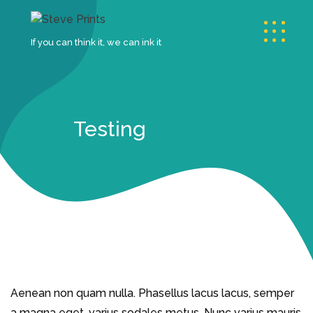
If you can think it, we can ink it
Testing
Aenean non quam nulla. Phasellus lacus lacus, semper
a magna eget, varius sodales metus. Nunc varius mauris